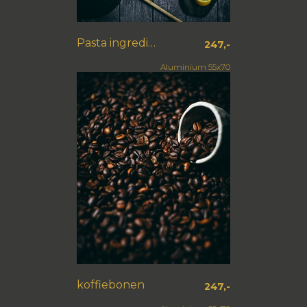
Pasta ingrediënten
247,-
Aluminium 55x70
koffiebonen
247,-