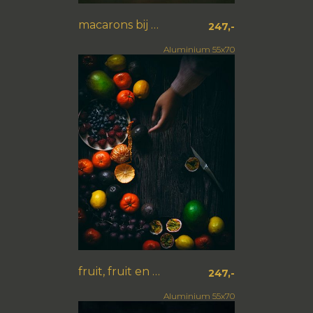
macarons bij de thee
247,-
Aluminium 55x70
fruit, fruit en nog meer fruit
247,-
Aluminium 55x70