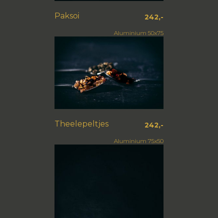
Paksoi
242,-
Aluminium 50x75
Theelepeltjes
242,-
Aluminium 75x50