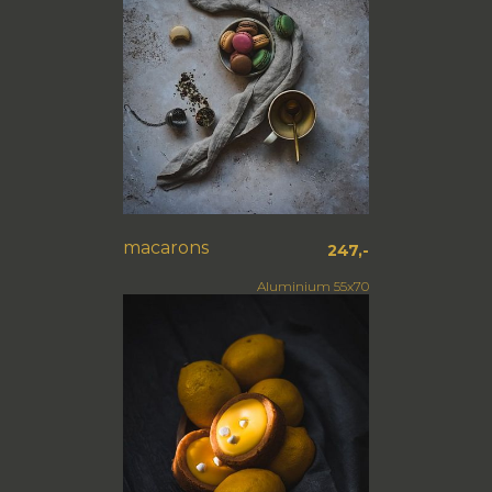
macarons
247,-
Aluminium 55x70